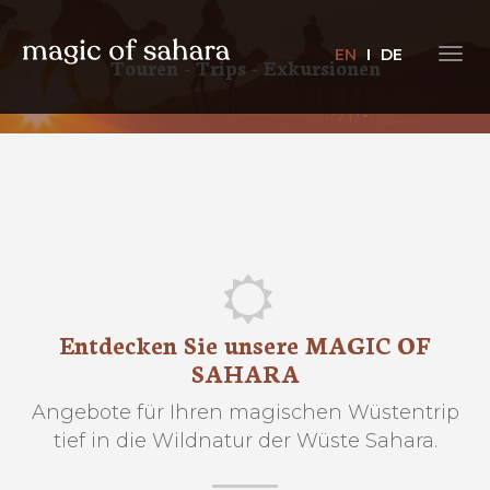
EN
DE
Togg
Touren - Trips - Exkursionen
navig
Entdecken Sie unsere MAGIC OF
SAHARA
Angebote für Ihren magischen Wüstentrip
tief in die Wildnatur der Wüste Sahara.