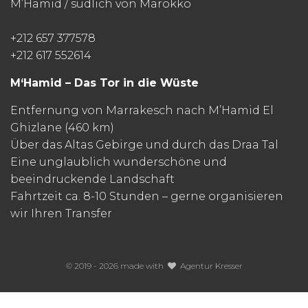
M’Hamid / südlich von Marokko
+212 657 377578
+212 617 552614
M‘Hamid – Das Tor in die Wüste
Entfernung von Marrakesch nach M’Hamid El
Ghizlane (460 km)
Über das Altas Gebirge und durch das Draa Tal
Eine unglaublich wunderschöne und
beeindruckende Landschaft
Fahrtzeit ca. 8-10 Stunden – gerne organisieren
wir Ihren Transfer
© 2019 - 2026 made with
Agentur Kresser